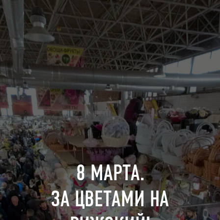
8
М
А
Р
Т
А
.
З
А
Ц
В
Е
Т
А
М
И
Н
А