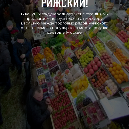
Р
И
Ж
С
К
И
Й
!
0:00
0:00
В канун Международного женского дня мы
предлагаем погрузиться в атмосферу,
царящую между торговых рядов Рижского
рынка - самого популярного места покупки
цветов в Москве